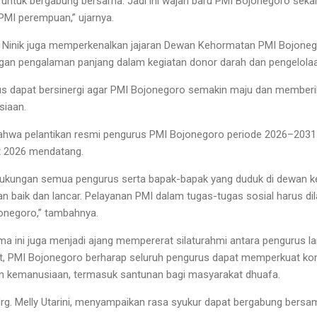
ntuk bergabung bersama. Jadi ini wajah baru PMI Bojonegoro sekar
 PMI perempuan,” ujarnya.
 Ninik juga memperkenalkan jajaran Dewan Kehormatan PMI Bojoneg
an pengalaman panjang dalam kegiatan donor darah dan pengelola
us dapat bersinergi agar PMI Bojonegoro semakin maju dan memberi
siaan.
ahwa pelantikan resmi pengurus PMI Bojonegoro periode 2026–2031
t 2026 mendatang.
kungan semua pengurus serta bapak-bapak yang duduk di dewan k
an baik dan lancar. Pelayanan PMI dalam tugas-tugas sosial harus d
negoro,” tambahnya.
a ini juga menjadi ajang mempererat silaturahmi antara pengurus l
t, PMI Bojonegoro berharap seluruh pengurus dapat memperkuat k
an kemanusiaan, termasuk santunan bagi masyarakat dhuafa.
drg. Melly Utarini, menyampaikan rasa syukur dapat bergabung bersa