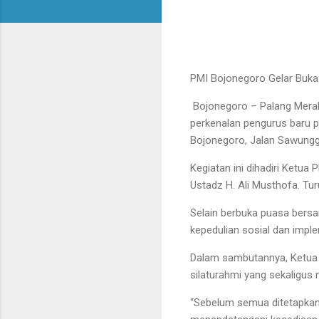
PMI Bojonegoro Gelar Buka
Bojonegoro – Palang Merah
perkenalan pengurus baru p
Bojonegoro, Jalan Sawungg
Kegiatan ini dihadiri Ketu
Ustadz H. Ali Musthofa. Tu
Selain berbuka puasa bers
kepedulian sosial dan impl
Dalam sambutannya, Ketua 
silaturahmi yang sekaligu
“Sebelum semua ditetapkan 