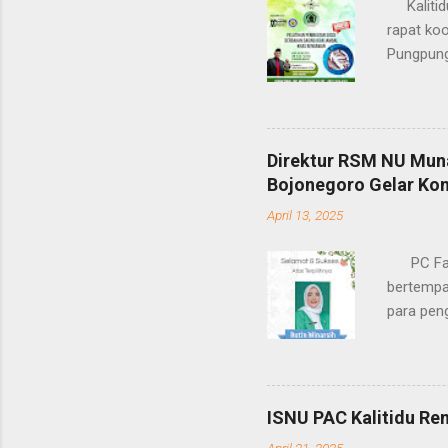
Kalitidu 
rapat koo
Pungpung
menyampa
yang ter
mensukse
CEC dan K
Direktur RSM NU Mun
berminat
Bojonegoro Gelar Ko
dengan p
April 13, 2025
sehingga
PC Fatay
bertempa
para pen
simpatis
NU dalam
Fatayat 
terpilihl
ISNU PAC Kalitidu Re
menyampa