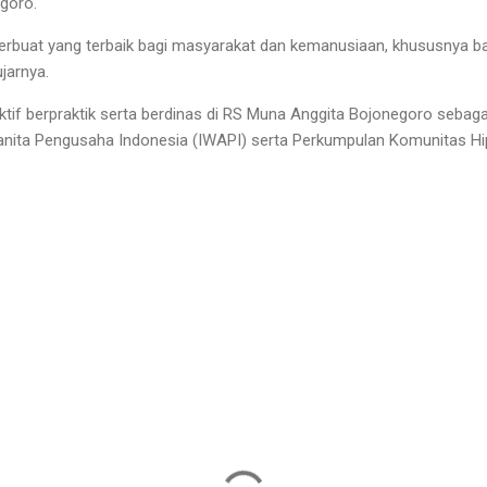
goro.
erbuat yang terbaik bagi masyarakat dan kemanusiaan, khususnya b
ujarnya.
 aktif berpraktik serta berdinas di RS Muna Anggita Bojonegoro sebaga
 Wanita Pengusaha Indonesia (IWAPI) serta Perkumpulan Komunitas Hi