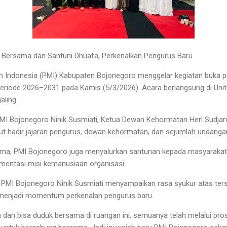
 Bersama dan Santuni Dhuafa, Perkenalkan Pengurus Baru
 Indonesia (PMI) Kabupaten Bojonegoro menggelar kegiatan buka 
eriode 2026–2031 pada Kamis (5/3/2026). Acara berlangsung di Unit
aling.
a PMI Bojonegoro Ninik Susmiati, Ketua Dewan Kehormatan Heri Sudj
rut hadir jajaran pengurus, dewan kehormatan, dan sejumlah undanga
ama, PMI Bojonegoro juga menyalurkan santunan kepada masyarakat
ementasi misi kemanusiaan organisasi.
PMI Bojonegoro Ninik Susmiati menyampaikan rasa syukur atas ters
s menjadi momentum perkenalan pengurus baru.
dan bisa duduk bersama di ruangan ini, semuanya telah melalui pr