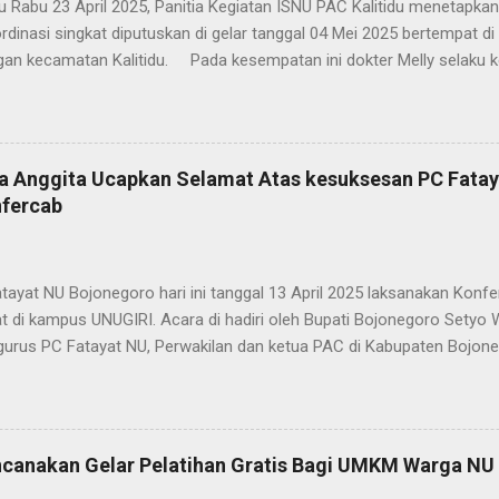
Rabu 23 April 2025, Panitia Kegiatan ISNU PAC Kalitidu menetapkan t
rdinasi singkat diputuskan di gelar tanggal 04 Mei 2025 bertempat 
an kecamatan Kalitidu. Pada kesempatan ini dokter Melly selaku ke
ikan telah berkoordinasi dengan komunitas ekonomi kreatif ( CEC),
gabung dalam KAUJE ( Keluarga Alumni Universitas Jember ) untuk 
skan kegiatan ini dan tidak dipungut biaya ( GRATIS ). " Kita ber
AUJE, Menyelenggarakan kegiatan ini. Pelatihan ini kami batasi 100 
a Anggita Ucapkan Selamat Atas kesuksesan PC Fata
 segera menghubungi nomer tertera di pamflet, peserta boleh dari m
nfercab
elatihan ini menambah bekal bagi para pelaku UMKM di Bojonegoro 
 harapan kami bisa meningkatkan kesejahteraan dan UMKM akan ...
at NU Bojonegoro hari ini tanggal 13 April 2025 laksanakan Konfer
t di kampus UNUGIRI. Acara di hadiri oleh Bupati Bojonegoro Sety
gurus PC Fatayat NU, Perwakilan dan ketua PAC di Kabupaten Bojon
an Fatayat yang hadir pada hari ini. Konfercab yang mengangkat
 Menjaga Ideologi dan Peradaban” ini menjadi momentum penting d
NU sebagai garda terdepan pemberdayaan perempuan di daerah. D
ah saudari Rutin Winarsih. Dalam wawancara media ini direktur RS Mu
ncanakan Gelar Pelatihan Gratis Bagi UMKM Warga NU d
ikan selamat dan berharap ke depan dalam acara baik Muslimat M