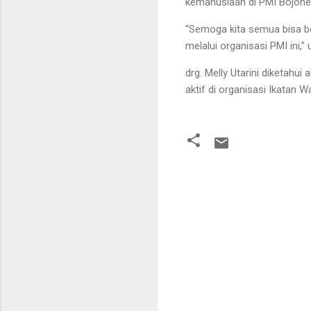
kemanusiaan di PMI Bojone
“Semoga kita semua bisa b
melalui organisasi PMI ini,” 
drg. Melly Utarini diketahui
aktif di organisasi Ikatan
K
o
m
e
n
t
a