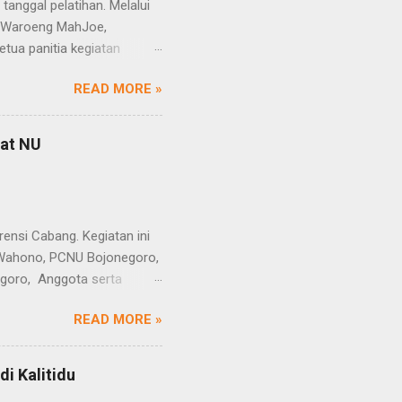
anggal pelatihan. Melalui
di Waroeng MahJoe,
tua panitia kegiatan
 Alumni perguruan tinggi
READ MORE »
bersama - sama
sama-sama dengan komunitas
peserta, silahkan yang
yat NU
ana saja kami berharap
untuk upgrade pengetahuan,
ensi Cabang. Kegiatan ini
o Wahono, PCNU Bojonegoro,
egoro, Anggota serta
 tema “Khidmah Perempuan
READ MORE »
alam meneguhkan kiprah
alam Konferensi Cabang
na Anggita dokter Sofan
i Kalitidu
aupun Fatayat, maupun