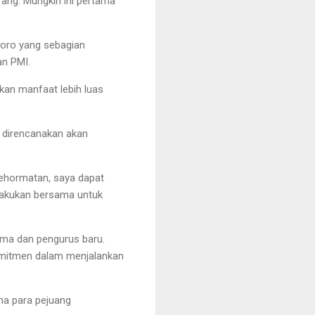
ang. Mungkin ini pertama
oro yang sebagian
an PMI.
kan manfaat lebih luas
 direncanakan akan
ehormatan, saya dapat
ilakukan bersama untuk
ama dan pengurus baru.
omitmen dalam menjalankan
ma para pejuang