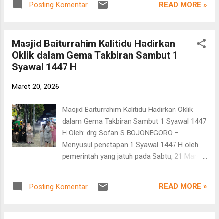
komunikasi yang efektif, serta membangun
READ MORE »
Posting Komentar
Dalam kegiatan tersebut, para personel
hubungan yang baik antaranggota maupun
Satgasus berperan sejak awal dengan
dengan pihak...
menyiapkan perlengkapan pengamanan lalu
Masjid Baiturrahim Kalitidu Hadirkan
lintas. Mereka juga bekerja sama dengan
Oklik dalam Gema Takbiran Sambut 1
petugas setempat serta pihak kepolisian
Syawal 1447 H
guna memastikan kelancaran jalannya
ibadah. Nampak kolaboratif yang
Maret 20, 2026
baik Selain itu, personel Satgasus turut
membantu menyeberangkan para jamaah
Masjid Baiturrahim Kalitidu Hadirkan Oklik
yang memadati area sekitar Masjid
dalam Gema Takbiran Sambut 1 Syawal 1447
Baiturrahim Kalitidu, Bojonegoro. Terlihat
H Oleh: drg Sofan S BOJONEGORO –
jumlah jamaah yang hadir melebihi kapasitas
Menyusul penetapan 1 Syawal 1447 H oleh
masjid hingga meluber ke badan jalan raya.
pemerintah yang jatuh pada Sabtu, 21 Maret
Kondisi ini membutuhkan pengamanan
2026, Masjid Besar Baiturrahim Kalitidu yang
ekstra serta koordinasi yang baik
berlokasi di Dusun Krajan, Desa Kalitidu,
antarpetugas di lapangan. Berkat kerja sama
READ MORE »
Posting Komentar
Kecamatan Kalitidu, melakukan berbagai
yang solid, seluruh rangkaian kegiatan Salat
persiapan untuk pelaksanaan salat Idul Fitri
Id dapat be...
keesokan harinya. Pada malam takbiran,