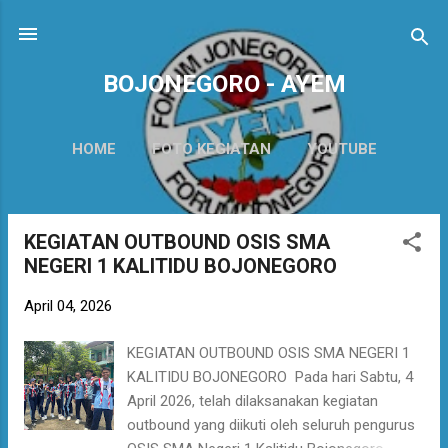
Langsung ke konten utama
BOJONEGORO - AYEM
HOME
FOTO KEGIATAN
YOUTUBE
LAINNYA…
CONTAK KAMI
KEGIATAN OUTBOUND OSIS SMA
P
NEGERI 1 KALITIDU BOJONEGORO
o
s
April 04, 2026
t
i
KEGIATAN OUTBOUND OSIS SMA NEGERI 1
n
KALITIDU BOJONEGORO Pada hari Sabtu, 4
g
April 2026, telah dilaksanakan kegiatan
a
outbound yang diikuti oleh seluruh pengurus