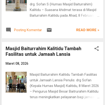
kebersamaan dan kekeluargaan terasa
drg. Sofan S (Humas Masjid Baiturrahim)
hangat saat para anggota membagikan
Kalitidu – Suasana khidmat terasa di Masjid
paket takjil kepada masyarakat yang akan
Baiturrahim Kalitidu pada Ahad, 8 Februari
berbuka puasa. Takjil dibagikan secara
2026. Puluhan jamaah menghadiri kajian
langsung oleh KRT Ahmad Voni Saputra
menjelang berbuka puasa yang disampaikan
Dwijodipuro kepada jamaah Masjid At-
READ MORE »
Posting Komentar
oleh Kyai Sanusi. Kegiatan yang dimulai
Tohiriyah sebagai bentuk kepedulian sosial
sekitar pukul 17.15 WIB tersebut mengangkat
serta upaya mempererat silaturahmi antara
tema “Anak yang Sholeh”. Dalam
organisasi kemasyarakatan dengan warga
Masjid Baiturrahim Kalitidu Tambah
ceramahnya, Kyai Sanusi menyampaikan
sekitar. K...
Fasilitas untuk Jamaah Lansia
pentingnya peran orang tua dalam mendidik
anak agar tumbuh menjadi pribadi yang
Maret 08, 2026
berakhlak baik, taat beribadah, serta berbakti
kepada orang tua. Para jamaah tampak
Masjid Baiturrahim Kalitidu Tambah Fasilitas
mengikuti kajian dengan penuh perhatian
untuk Jamaah Lansia Penulis: drg Sofan
hingga menjelang waktu berbuka puasa.
(Kepala Humas Masjid) Kalitidu, 8 Maret 2026
Suasana kebersamaan dan kekhusyukan
– Pengurus Masjid Besar Baitrurahim Kalitidu
sangat terasa selama berlangsungnya
terus meningkatkan pelayanan bagi jamaah.
kegiatan. Hingga berita ini diturunkan,
Setelah sebelumnya menyediakan tempat