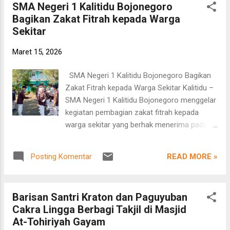
SMA Negeri 1 Kalitidu Bojonegoro
suasana di sekitar masjid tampak semarak.
Bagikan Zakat Fitrah kepada Warga
Gema takbir berkumandang saling
Sekitar
bersahutan, diiringi alunan musik oklik yang
menambah semangat masyarakat dalam
Maret 15, 2026
menyambut hari kemenangan umat Muslim.
Turut hadir dalam kegiatan tersebut Wakil
SMA Negeri 1 Kalitidu Bojonegoro Bagikan
Ketua, Abah Burhan, bersama masyarakat
Zakat Fitrah kepada Warga Sekitar Kalitidu –
sekitar yang memadati area masjid.
SMA Negeri 1 Kalitidu Bojonegoro menggelar
Antusiasme warga terlihat tinggi, baik yang
kegiatan pembagian zakat fitrah kepada
mengikuti takbiran maupun yang datang
warga sekitar yang berhak menerima pada
untuk menyaksikan. Kehadiran masyarakat ini
hari Jum’at, 14 Maret 2026. Kegiatan ini
turut memberikan dampak positif bagi para
dilaksanakan di lingkungan SMA Negeri 1
pelaku UMKM di sekitar masjid yang ikut
READ MORE »
Posting Komentar
Kalitidu mulai pukul 07.30 WIB hingga 10.00
meramaikan suasana dengan berbagai
WIB. Acara diawali dengan apel pada pukul
jajanan dan produk dagangan. Masjid Be...
07.30 WIB yang dipimpin oleh Wakil Kepala
Barisan Santri Kraton dan Paguyuban
Sekolah Bidang Kesiswaan, Pak Fredy,
Cakra Lingga Berbagi Takjil di Masjid
didampingi oleh Pak Anwar selaku pembina
At-Tohiriyah Gayam
bidang keagamaan. Turut hadir dalam