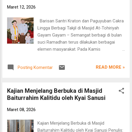
kegiatan tersebut Ketua OSIS SMA Negeri 1
Maret 12, 2026
Kalitidu, RT. Farel Laksamana Ro’uf, C.Ht.,
bersama para pengurus OSIS lainnya seperti
Barisan Santri Kraton dan Paguyuban Cakra
Kharis, Desy, Terisca, Mirza, serta sejumlah
Lingga Berbagi Takjil di Masjid At-Tohiriyah
anggota OSIS yang lain. Dalam arahannya,
Gayam Gayam – Semangat berbagi di bulan
Pak Fredy menyampaikan garis besar tugas
suci Ramadhan terus dilakukan berbagai
yang akan dilakukan oleh para siswa dalam
elemen masyarakat. Pada Kamis
kegiatan pembagian zakat fitrah tersebut.
(12/3/2026), anggota Barisan Santri Kraton
Selanjutnya, Pak Anwar memberikan
Kasunanan Surakarta Hadiningrat atau
penjelasan terkait teknis pelaksanaan
READ MORE »
Posting Komentar
Barisan Santri Kraton Kasunanan Surakarta
kegiatan agar pembagian dapat berjalan
Hadiningrat (BASKARA) bersama Paguyuban
tertib dan t...
Cakra Lingga menggelar kegiatan berbagi
Kajian Menjelang Berbuka di Masjid
takjil kepada jamaah di Masjid At-Tohiriyah,
Baiturrahim Kalitidu oleh Kyai Sanusi
Dusun Njaji, Desa Cengungklung, Kecamatan
Gayam. Kegiatan tersebut dilaksanakan
Maret 08, 2026
menjelang waktu berbuka puasa dan
disambut antusias oleh para jamaah yang
Kajian Menjelang Berbuka di Masjid
hadir di Masjid At-Tohiriyah. Suasana
Baiturrahim Kalitidu oleh Kyai Sanusi Penulis: